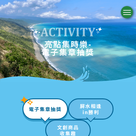
優惠好康
屏東年度活動
亮點集時樂-
電子集章抽獎
屏水相逢
電子集章抽獎
in勝利
文創商品
收集趣